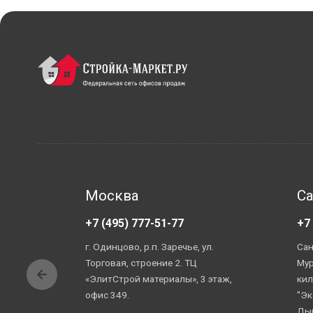
Москва
Са
+7 (495) 777-51-77
+7
г. Одинцово, р.п. Заречье, ул.
Сан
Торговая, строение 2. ТЦ
Мур
«ЭлитСтрой материалы», 3 этаж,
кил
офис 349.
"Эк
Ды