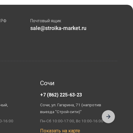
 РФ
Почтовый ящик
sale@stroika-market.ru
Сочи
+7 (862) 225-63-23
+
ный,
Сочи, ул. Гагарина, 71 (напротив
А
выезда "Строй-сити)"
П
0-16:00
Пн-Сб 10:00-17:00, Вс 10:00-16:00
П
Показать на карте