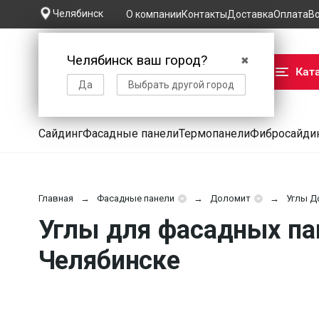
Челябинск
О компании
Контакты
Доставка
Оплата
В
Челябинск ваш город?
✖
Кат
Да
Выбрать другой город
Сайдинг
Фасадные панели
Термопанели
Фибросайди
Главная
Фасадные панели
Доломит
Углы Д
Углы для фасадных па
Челябинске