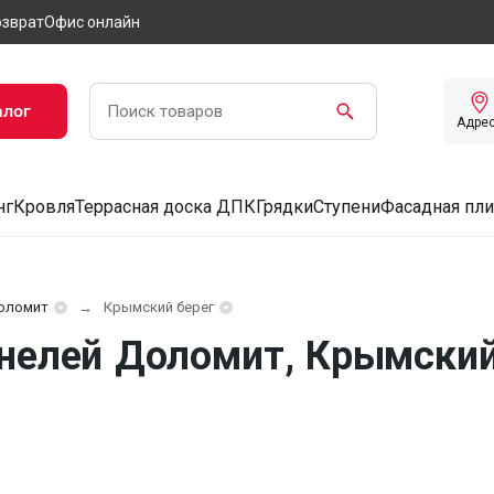
озврат
Офис онлайн
алог
Адре
нг
Кровля
Террасная доска ДПК
Грядки
Ступени
Фасадная пли
оломит
Крымский берег
нелей Доломит, Крымский 