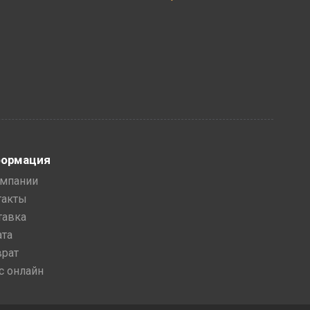
ормация
омпании
такты
тавка
ата
врат
с онлайн