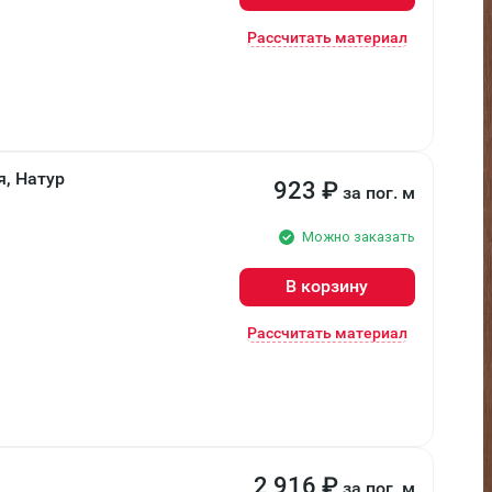
Рассчитать материал
я, Натур
923
₽
за пог. м
Можно заказать
В корзину
Рассчитать материал
2 916
₽
за пог. м