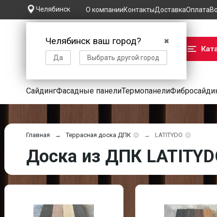
Челябинск
О компании
Контакты
Доставка
Оплата
В
Челябинск ваш город?
✖
Кат
Да
Выбрать другой город
Сайдинг
Фасадные панели
Термопанели
Фибросайди
Главная
Террасная доска ДПК
LATITYDO
Доска из ДПК LATITYD