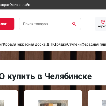
озврат
Офис онлайн
алог
Адре
нг
Кровля
Террасная доска ДПК
Грядки
Ступени
Фасадная пли
O купить в Челябинске