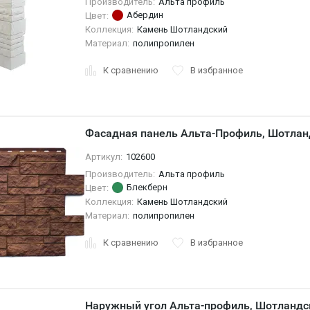
Производитель:
Альта профиль
Абердин
Цвет:
Коллекция:
Камень Шотландский
Материал:
полипропилен
К сравнению
В избранное
Фасадная панель Альта-Профиль, Шотлан
Артикул:
102600
Производитель:
Альта профиль
Блекберн
Цвет:
Коллекция:
Камень Шотландский
Материал:
полипропилен
К сравнению
В избранное
Наружный угол Альта-профиль, Шотландс