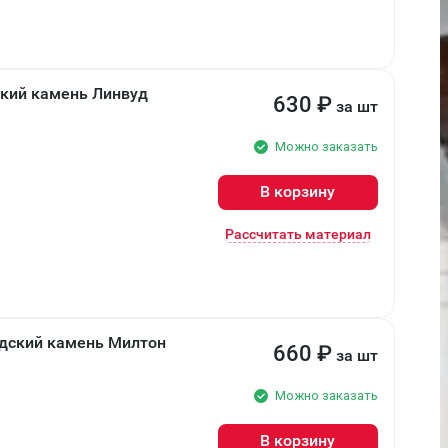
кий камень Линвуд
630
₽
за шт
Можно заказать
В корзину
Рассчитать материал
дский камень Милтон
660
₽
за шт
Можно заказать
В корзину