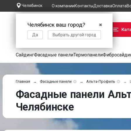
Челябинск
О компании
Контакты
Доставка
Оплата
В
Челябинск ваш город?
✖
Кат
Да
Выбрать другой город
Сайдинг
Фасадные панели
Термопанели
Фибросайди
Главная
Фасадные панели
Альта-Профиль
Фасадные панели Альт
Челябинске