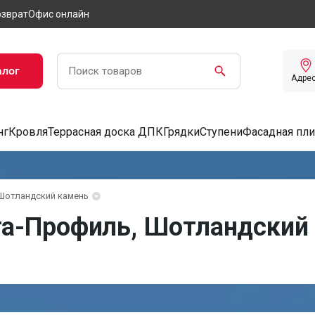
озврат
Офис онлайн
алог
Адре
нг
Кровля
Террасная доска ДПК
Грядки
Ступени
Фасадная пли
Шотландский камень
а-Профиль, Шотландский 