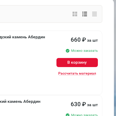
дский камень Абердин
660
₽
за шт
Можно заказать
В корзину
Рассчитать материал
кий камень Абердин
630
₽
за шт
Можно заказать