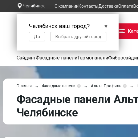
Челябинск
О компании
Контакты
Доставка
Оплата
В
Челябинск ваш город?
✖
Кат
Да
Выбрать другой город
Сайдинг
Фасадные панели
Термопанели
Фибросайди
Главная
Фасадные панели
Альта-Профиль
Фасадные панели Альт
Челябинске