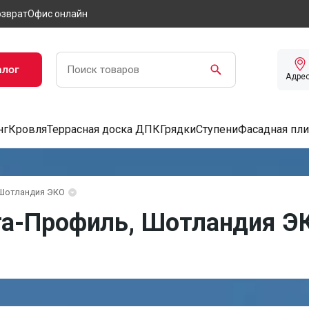
озврат
Офис онлайн
алог
Адре
нг
Кровля
Террасная доска ДПК
Грядки
Ступени
Фасадная пли
Шотландия ЭКО
а-Профиль, Шотландия ЭК