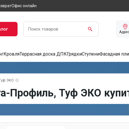
озврат
Офис онлайн
алог
Адре
нг
Кровля
Террасная доска ДПК
Грядки
Ступени
Фасадная пли
Туф ЭКО
а-Профиль, Туф ЭКО купи