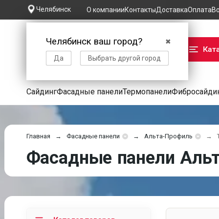
Челябинск
О компании
Контакты
Доставка
Оплата
В
Челябинск ваш город?
✖
Кат
Да
Выбрать другой город
Сайдинг
Фасадные панели
Термопанели
Фибросайди
Главная
Фасадные панели
Альта-Профиль
Фасадные панели Альт