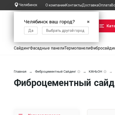
Челябинск
О компании
Контакты
Доставка
Оплата
В
Челябинск ваш город?
✖
Кат
Да
Выбрать другой город
Сайдинг
Фасадные панели
Термопанели
Фибросайди
Главная
Фиброцементный Сайдинг
КАНЬОН
Фиброцементный сайди