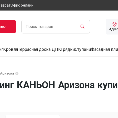
озврат
Офис онлайн
алог
Адре
нг
Кровля
Террасная доска ДПК
Грядки
Ступени
Фасадная пли
Аризона
нг КАНЬОН Аризона купи