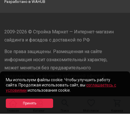
Разработано в
WAHUB
2009-2026 © Стройка Маркет — Интернет-магазин
сайдинга и фасадов с доставкой по РФ
Все права защищены. Размещенная на сайте
информация носит ознакомительный характер,
может меняться без предварительного
уведомления, не является публичной офертой.
Мы используем файлы cookie. Чтобы улучшить работу
ООО «Стройка Маркет» | ОГРН: 1235000079918
сайта. Продолжая использовать сайт, вы
соглашаетесь с
условиями
использования cookie.
Разработано в
WAHUB
Главная
Каталог
Поиск
Мой список
Корзина