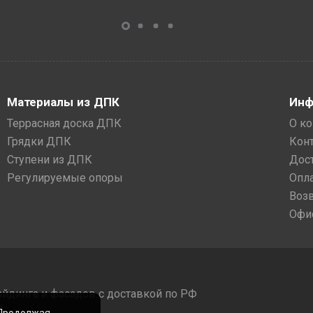
Материалы из ДПК
Инф
Террасная доска ДПК
О к
Грядки ДПК
Кон
Ступени из ДПК
Дос
Регулируемые опоры
Опл
Воз
Офи
айдинга и фасадов с доставкой по РФ