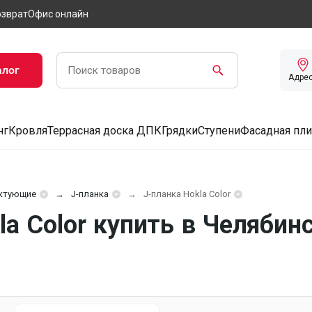
озврат
Офис онлайн
алог
Адре
нг
Кровля
Террасная доска ДПК
Грядки
Ступени
Фасадная пли
ктующие
J-планка
J-планка Hokla Color
la Color купить в Челябин