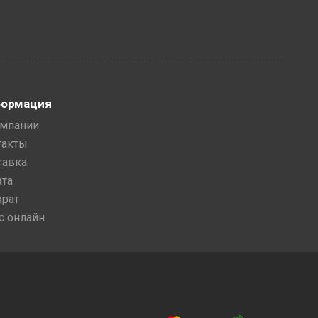
ормация
омпании
такты
тавка
ата
врат
с онлайн