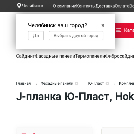
Челябинск
О компании
Контакты
Доставка
Оплата
В
Челябинск ваш город?
✖
Кат
Да
Выбрать другой город
Сайдинг
Фасадные панели
Термопанели
Фибросайди
Главная
Фасадные панели
Ю-Пласт
Компле
J-планка Ю-Пласт, Hok