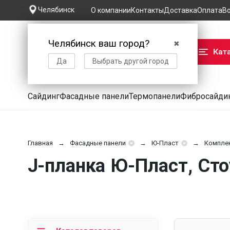
Челябинск
О компании
Контакты
Доставка
Оплата
В
Челябинск ваш город?
✖
Кат
Да
Выбрать другой город
Сайдинг
Фасадные панели
Термопанели
Фибросайди
Главная
Фасадные панели
Ю-Пласт
Компле
J-планка Ю-Пласт, Сто