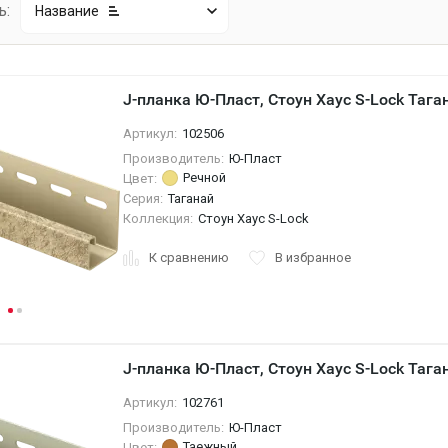
ь:
Название
J-планка Ю-Пласт, Стоун Хаус S-Lock Тага
Артикул:
102506
Производитель:
Ю-Пласт
Речной
Цвет:
Серия:
Таганай
Коллекция:
Стоун Хаус S-Lock
К сравнению
В избранное
J-планка Ю-Пласт, Стоун Хаус S-Lock Таг
Артикул:
102761
Производитель:
Ю-Пласт
Таежный
Цвет: