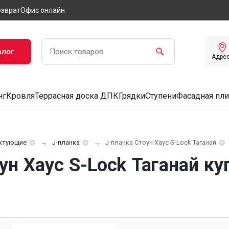
озврат
Офис онлайн
алог
Адре
нг
Кровля
Террасная доска ДПК
Грядки
Ступени
Фасадная пли
ктующие
J-планка
J-планка Стоун Хаус S-Lock Таганай
ун Хаус S-Lock Таганай ку