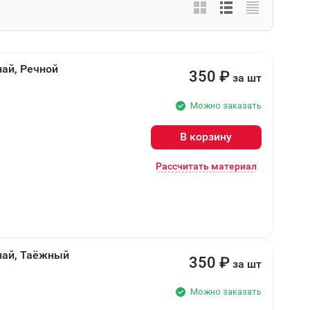
най, Речной
350
₽
за шт
Можно заказать
В корзину
Рассчитать материал
анай, Таёжный
350
₽
за шт
Можно заказать