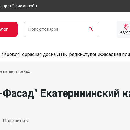
озврат
Офис онлайн
алог
Адре
нг
Кровля
Террасная доска ДПК
Грядки
Ступени
Фасадная пли
ень, цвет гречка.
-Фасад" Екатерининский к
Поделиться