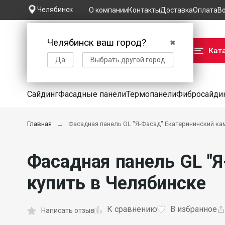
Челябинск
О компании
Контакты
Доставка
Оплата
В
Челябинск ваш город?
✖
Кат
Да
Выбрать другой город
Сайдинг
Фасадные панели
Термопанели
Фибросайди
Главная
Фасадная панель GL "Я-Фасад" Екатерининский кам
Фасадная панель GL "Я
купить в Челябинске
К сравнению
В избранное
Написать отзыв