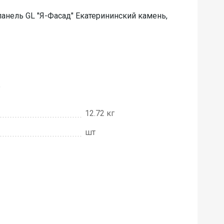
нель GL "Я-Фасад" Екатерининский камень,
е
12.72 кг
шт