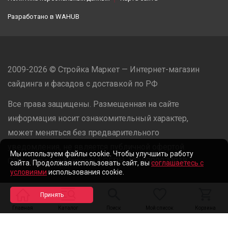
Разработано в
WAHUB
2009-2026 © Стройка Маркет — Интернет-магазин
сайдинга и фасадов с доставкой по РФ
Все права защищены. Размещенная на сайте
информация носит ознакомительный характер,
может меняться без предварительного
уведомления, не является публичной офертой.
Мы используем файлы cookie. Чтобы улучшить работу
ООО «Стройка Маркет» | ОГРН: 1235000079918
сайта. Продолжая использовать сайт, вы
соглашаетесь с
условиями
использования cookie.
Разработано в
WAHUB
Главная
Каталог
Поиск
Мой список
Корзина